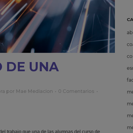
C
ab
co
co
 DE UNA
es
fa
ra
por
Mae Mediacion
0 Comentarios
me
me
me
me
del trabajo que una de las alumnas del curso de