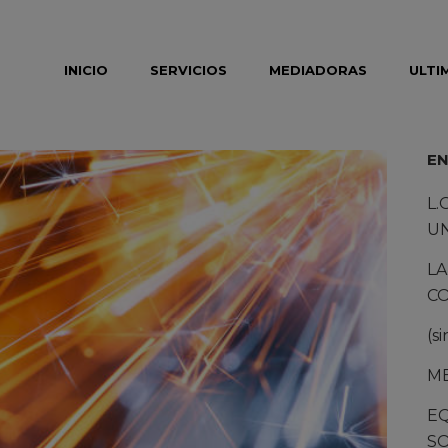
modal-check
INICIO
SERVICIOS
MEDIADORAS
ULTI
EN
L.
U
LA
C
(si
M
E
SO