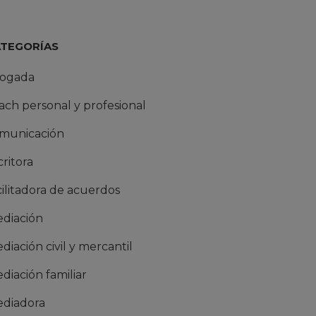
ATEGORÍAS
ogada
ach personal y profesional
municación
critora
cilitadora de acuerdos
diación
diación civil y mercantil
diación familiar
diadora