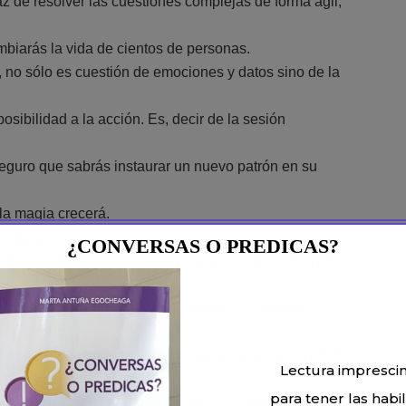
z de resolver las cuestiones complejas de forma ágil,
biarás la vida de cientos de personas.
, no sólo es cuestión de emociones y datos sino de la
sibilidad a la acción. Es, decir de la sesión
seguro que sabrás instaurar un nuevo patrón en su
 la magia crecerá.
stituciones de mediación.
¿CONVERSAS O PREDICAS?
 ser un mediador digital y ayudar a gente de todo el
 nivel facial, corporal y verbal que indique que
ste patrón.
que sean las partes las que lleguen al acuerdo por sí
Lectura impresci
ue se queme la tortilla.
para tener las habi
partes, actúen conforme a los principios de lealtad,