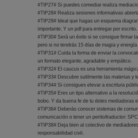
#TIP27# Si puedes comediar realiza mediacion
#TIP28# Realiza sesiones informativas abierta
#TIP29# Ideal que hagas un esquema diagrama
importante. Y un pdf para entregar por escrito.
#TIP30# Será un éxito si se consigue firmar la
pero si no tendrás 15 días de magia y energí
#TIP31# Cuida la forma de enviar la convocato
un formato elegante, agradable y empático.
#TIP32# El caucus es una herramienta mágica
#TIP33# Descubre sutilmente las materias y 
#TIP34# Si consigues elevar a escritura públ
#TIP35# Eres un tipo alternativo a la resolución
bobo. Y da buena fe de tu dotes mediadoras en
#TIP36# Deberás conocer sistemas de comunic
comunicación o tener un perito/traductor: SPC
#TIP38# Deja bien al colectivo de mediadores
responsabilidad civil.