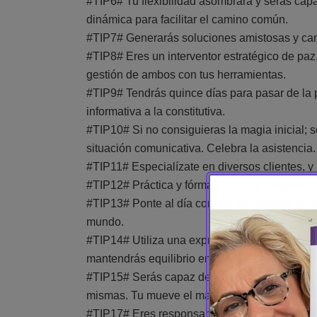
#TIP6# Tu flexibilidad asombrará y serás capa
dinámica para facilitar el camino común.
#TIP7# Generarás soluciones amistosas y cam
#TIP8# Eres un interventor estratégico de paz
gestión de ambos con tus herramientas.
#TIP9# Tendrás quince días para pasar de la po
informativa a la constitutiva.
#TIP10# Si no consiguieras la magia inicial; 
situación comunicativa. Celebra la asistencia.
#TIP11# Especialízate en diversos clientes, y
#TIP12# Práctica y fórmate con las mejores in
#TIP13# Ponte al día con las tecnologías para
mundo.
#TIP14# Utiliza una expresión firme y segura a
mantendrás equilibrio entre las partes. Ancla e
#TIP15# Serás capaz de mostrar neutralidad y 
mismas. Tu mueve el mango de la sartén para q
#TIP17# Eres responsable de velar en que las 