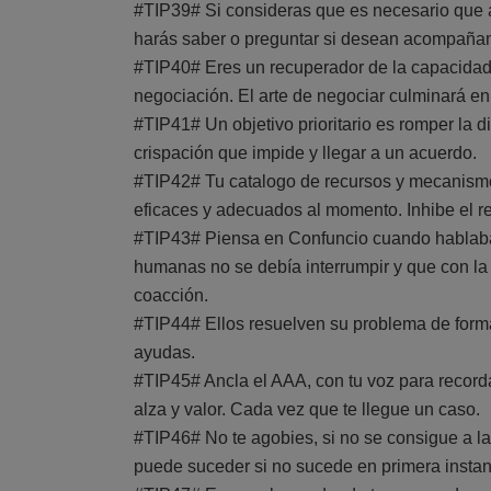
#TIP39# Si consideras que es necesario que 
harás saber o preguntar si desean acompaña
#TIP40# Eres un recuperador de la capacidad
negociación. El arte de negociar culminará en
#TIP41# Un objetivo prioritario es romper la 
crispación que impide y llegar a un acuerdo.
#TIP42# Tu catalogo de recursos y mecanismos
eficaces y adecuados al momento. Inhibe el re
#TIP43# Piensa en Confuncio cuando hablaba 
humanas no se debía interrumpir y que con la
coacción.
#TIP44# Ellos resuelven su problema de forma 
ayudas.
#TIP45# Ancla el AAA, con tu voz para recorda
alza y valor. Cada vez que te llegue un caso.
#TIP46# No te agobies, si no se consigue a l
puede suceder si no sucede en primera instan