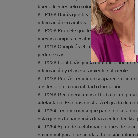
buena fe y respeto mutuo.
#TIP18# Harás que las partes colaboren y pre
información en ambos.
#TIP20# Promete que te seguirás formando ca
nuevos campos o estilos de mediación.
#TIP21# Cumplirás el código de conducta para
pertenezcas.
#TIP22# Facilitarás por la comunicación entre
información y el asesoramiento suficiente.
#TIP23# Podrás renunciar si aparecen circunst
afecten a su imparcialidad o formación.
#TIP24# Recomendamos el trabajo con provisi
adelantado. Eso nos mostrará el grado de co
#TIP25# Ten en cuenta qué parte inicia la med
esta que es la parte más dura a entender. Magi
#TIP26# Aprende a elaborar guiones de solicit
emocional para que acuda a la sesión informati