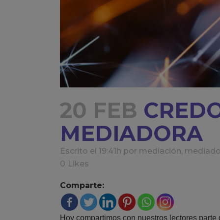
20 FEB
CREDO
MEDIADORA
Escrito el 19:41h
por
mediación
,
mediado
0
Likes
Comparte:
Hoy compartimos con nuestros lectores parte 