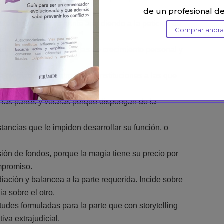
de un profesional d
sten apoyo permanente atendiendo a la petición de
Comprar ahor
da año con herramientas de crecimiento personal y
 mediadores dentro de las instituciones a las que
 las partes y velarás porque dispongan de la
ancias que le impiden desarrollar su función, o
ón de fondos, porque la magia tiene su precio por
mpromiso.
iación y balancea a la parte requerida. Incide sobre
a sobre el otro.
udes formuladas para la parte que con storytelling
va extrajudicial.