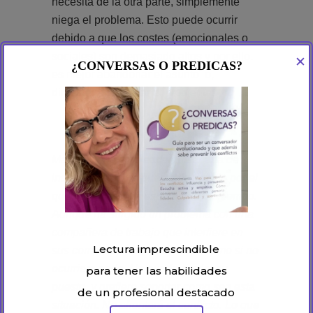
necesita de la otra parte, simplemente
niega el problema. Esto puede ocurrir
debido a que los costes (emocionales o
sociales) son demasiado altos y por ello,
✕
¿CONVERSAS O PREDICAS?
es mejor abandonar el asunto o,
directamente, negar el problema.
María es una empleada que acaba de
incorporarse a un puesto de trabajo por el
que ha tenido que esperar mucho tiempo.
Aunque ha surgido un problema con una
compañera de trabajo que interfiere en
Lectura imprescindible
sus competencias, María hace como si no
ocurriera nada. No puede perder su
para tener las habilidades
puesto, y prefiere soportar como sea esta
de un profesional destacado
situación. No afrontará el conflicto. Lo que