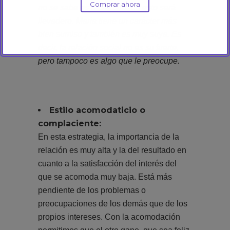
Comprar ahora
no se sabe es hasta cuándo esto será
llevadero. María tiene un carácter más
bien sumiso y también es muy suya. Es
decir, la relación social no es su fuerte,
pero tampoco es algo que le preocupe.
Estilo acomodaticio o
complaciente:
En esta estrategia, la importancia de la
relación es muy alta y la del resultado en
cuanto a la satisfacción del interés del
que se acomoda muy baja. Está más
pendiente de los problemas o
preocupaciones de los demás que de los
propios intereses. Con la acomodación