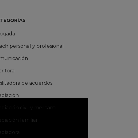
ATEGORÍAS
ogada
ach personal y profesional
municación
critora
cilitadora de acuerdos
diación
diación civil y mercantil
diación familiar
diadora