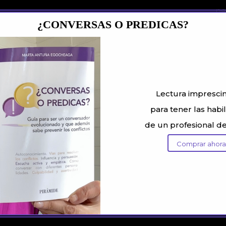
ne
¿CONVERSAS O PREDICAS?
re
Si
Lectura impresci
para tener las habi
de un profesional d
Comprar ahor