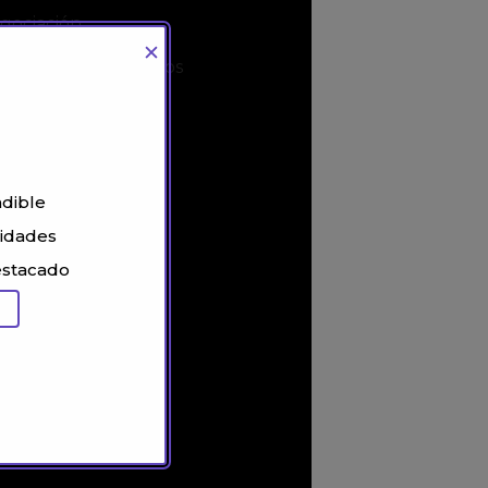
gociación
✕
solución de conflictos
n categoría
ndible
lidades
estacado
a