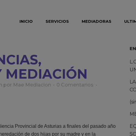
modal-check
INICIO
SERVICIOS
MEDIADORAS
ULTI
EN
CIAS,
L.
Y MEDIACIÓN
U
LA
n
por
Mae Mediacion
0 Comentarios
C
(si
M
E
iencia Provincial de Asturias a finales del pasado año
SO
heredación de dos hijas por su madre y en la