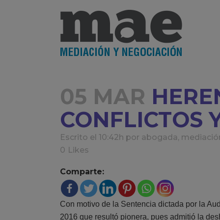
05 MAR
HEREN
CONFLICTOS 
Escrito el 10:42h
por
abogada
,
mediació
0
Likes
Comparte:
Con motivo de la Sentencia dictada por la Aud
2016 que resultó pionera, pues admitió la des