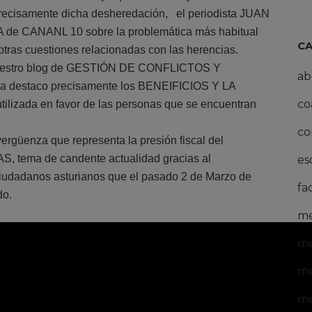
ecisamente dicha desheredación, el periodista JUAN
 de CANANL 10 sobre la problemática más habitual
C
 otras cuestiones relacionadas con las herencias.
n nuestro blog de GESTIÓN DE CONFLICTOS Y
ab
ta destaco precisamente los BENEIFICIOS Y LA
co
zada en favor de las personas que se encuentran
co
ergüenza que representa la presión fiscal del
ema de candente actualidad gracias al
es
ciudadanos asturianos que el pasado 2 de Marzo de
fa
do.
me
me
me
me